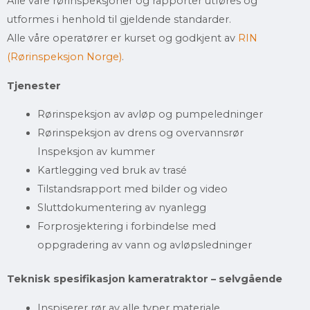
Alle våre rørinspeksjoner og rapporter utføres og
utformes i henhold til gjeldende standarder.
Alle våre operatører er kurset og godkjent av
RIN
(Rørinspeksjon Norge)
.
Tjenester
Rørinspeksjon av avløp og pumpeledninger
Rørinspeksjon av drens og overvannsrør
Inspeksjon av kummer
Kartlegging ved bruk av trasé
Tilstandsrapport med bilder og video
Sluttdokumentering av nyanlegg
Forprosjektering i forbindelse med
oppgradering av vann og avløpsledninger
Teknisk spesifikasjon kameratraktor – selvgående
Inspiserer rør av alle typer materiale