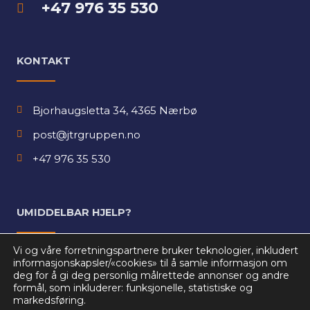
+47 976 35 530
KONTAKT
Bjorhaugsletta 34, 4365 Nærbø
post@jtrgruppen.no
+47 976 35 530
UMIDDELBAR HJELP?
Vi og våre forretningspartnere bruker teknologier, inkludert
Vi rykker ut 24/7.
informasjonskapsler/«cookies» til å samle informasjon om
deg for å gi deg personlig målrettede annonser og andre
Ring
+47 976 35 530
formål, som inkluderer: funksjonelle, statistiske og
markedsføring.