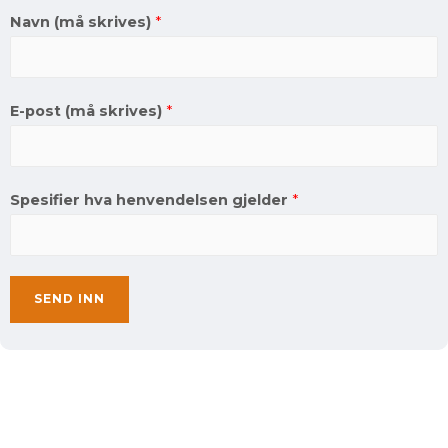
Navn (må skrives)
*
E-post (må skrives)
*
Spesifier hva henvendelsen gjelder
*
SEND INN